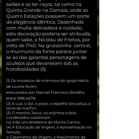
salões e os ter-raços, tal como na
Quinta Grande na Damaia, onde as
Quatro Estações possuem um porte
de.elegância idêntica. Desenhada
com muita delicadeza e cuidado,
esta decoração poderia ser atribuída,
quem sabe, a Nicolau de Freitas, por
volta de 1740. Na grutazinha central,
o murmúrio da fonte parece juntar-
se ao das galantes personagens de
azulejos que devaneiam sob as
frondosidades (5).
(1) Os mosaicos de mármore da Igreja Matriz
de Loures foram
executados por Manuel Francisco Botelho
entre 1696 eá716
(2) A Lua, o Sol, o poço, o espelho da justiça, a
torre de marfim.
(3) O menino Jesus, os anjinhos e dois
condenados sustentam
na mão um emblema do Monte Carmo.
(4) A Educação da Virgem, a Apresentação
no
Templo,
o Casamento da Virgem, o Nascimento de