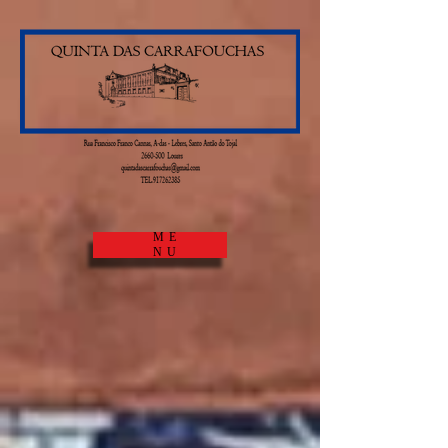
ME
NU