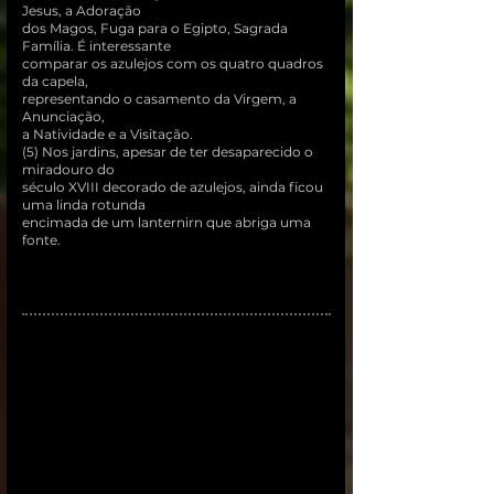
Jesus, a Adoração
dos Magos, Fuga para o Egipto, Sagrada
Família. É interessante
comparar os azulejos com os quatro quadros
da capela,
representando o casamento da Virgem, a
Anunciação,
a Natividade e a Visitação.
(5) Nos jardins, apesar de ter desaparecido o
miradouro do
século XVIII decorado de azulejos, ainda ficou
uma linda rotunda
encimada de um lanternirn que abriga uma
fonte.