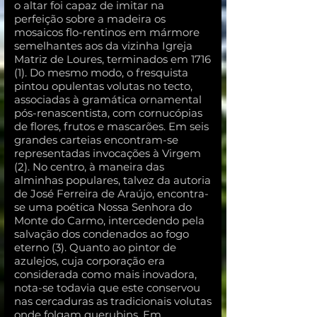
o altar foi capaz de imitar na
perfeição sobre a madeira os
mosaicos flo-rentinos em mármore
semelhantes aos da vizinha Igreja
Matriz de Loures, terminados em 1716
(1). Do mesmo modo, o fresquista
pintou opulentas volutas no tecto,
associadas à gramática ornamental
pós-renascentista, com cornucópias
de flores, frutos e mascarões. Em seis
grandes carteias encontram-se
representadas invocações à Virgem
(2). No centro, à maneira das
alminhas populares, talvez da autoria
de José Ferreira de Araújo, encontra-
se uma poética Nossa Senhora do
Monte do Carmo, intercedendo pela
salvação dos condenados ao fogo
eterno (3). Quanto ao pintor de
azulejos, cuja corporação era
considerada como mais inovadora,
nota-se todavia que este conservou
nas cercaduras as tradicionais volutas
onde folgam querubins. Em