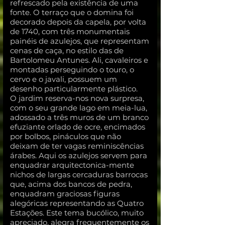
refrescado pela existência de uma
fonte. O terraço que o domina foi
decorado depois da capela, por volta
de 1740, com três monumentais
painéis de azulejos, que representam
cenas de caça, no estilo das de
Bartolomeu Antunes. Ali, cavaleiros e
montadas perseguindo o touro, o
cervo e o javali, possuem um
desenho particularmente plástico.
O jardim reserva-nos nova surpresa,
com o seu grande lago em meia-lua,
adossado a três muros de um branco
efuziante orlado de ocre, encimados
por bolbos, pináculos que não
deixam de ter vagas reminiscências
árabes. Aqui os azulejos servem para
enquadrar arquitectonica-mente
nichos de largas cercaduras barrocas
que, acima dos bancos de pedra,
enquadram graciosas figuras
alegóricas representando as Quatro
Estações. Este tema bucólico, muito
apreciado, alegra frequentemente os