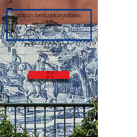
ME
NU