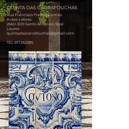
QUINTA DAS CARRAFOUCHAS
Rua Francisco Franco Cannas
A-das-Lebres
2660-500
Santo Antão do Tojal
Loures
quintadascarrafouchas@gmail.com
TEL.917262385